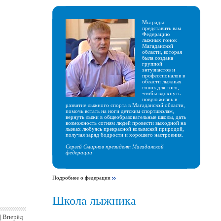
Мы рады
представить вам
Федерацию
лыжных гонок
Магаданской
области, которая
была создана
группой
энтузиастов и
профессионалов в
области лыжных
гонок для того,
чтобы вдохнуть
новую жизнь в
развитие лыжного спорта в Магаданской области,
помочь встать на ноги детским спортшколам,
вернуть лыжи в общеобразовательные школы, дать
возможность сотням людей провести выходной на
лыжах любуясь прекрасной колымской природой,
получая заряд бодрости и хорошего настроения.
Сергей Смирнов президент Магаданской
федерации
Подробнее о федерации
Школа лыжника
|
Вперёд