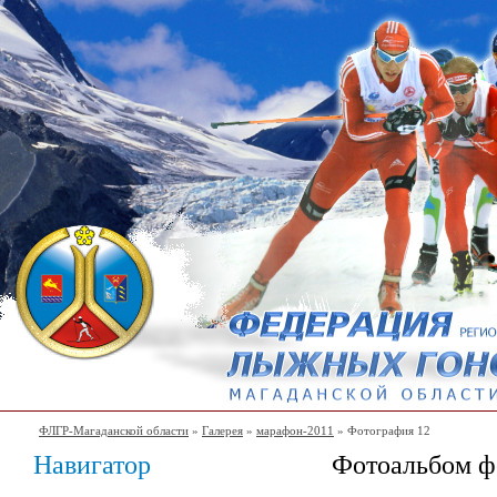
ФЛГР-Магаданской области
»
Галерея
»
марафон-2011
» Фотография 12
Навигатор
Фотоальбом ф