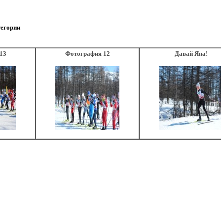
тегории
13
Фотография 12
Давай Яна!