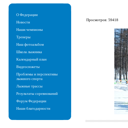
О Федерации
Просмотров: 59418
Новости
Наши чемпионы
Тренеры
Наш фотоальбом
Школа лыжника
Календарный план
Видеосюжеты
Проблемы и перспективы
лыжного спорта
Лыжные трассы
Результаты соревнований
Форум Федерации
Наши благодарности