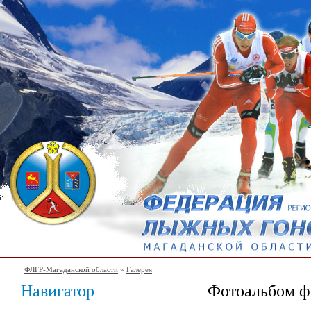
ФЛГР-Магаданской области
»
Галерея
Навигатор
Фотоальбом ф