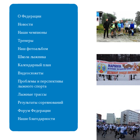
О Федерации
Новости
Наши чемпионы
Тренеры
Наш фотоальбом
Школа лыжника
Календарный план
Видеосюжеты
Проблемы и перспективы
лыжного спорта
Лыжные трассы
Результаты соревнований
Форум Федерации
Наши благодарности