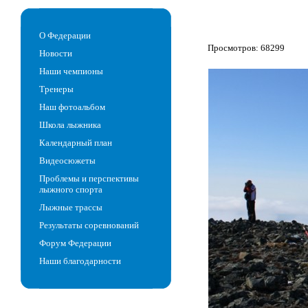
О Федерации
Просмотров: 68299
Новости
Наши чемпионы
Тренеры
Наш фотоальбом
Школа лыжника
Календарный план
Видеосюжеты
Проблемы и перспективы
лыжного спорта
Лыжные трассы
Результаты соревнований
Форум Федерации
Наши благодарности