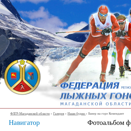
ФЛГР-Магаданской области
»
Галерея
»
Наши будни
» Банер на горе Комендант
Навигатор
Фотоальбом ф