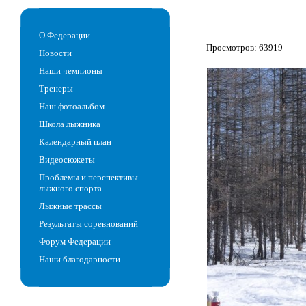
О Федерации
Просмотров: 63919
Новости
Наши чемпионы
Тренеры
Наш фотоальбом
Школа лыжника
Календарный план
Видеосюжеты
Проблемы и перспективы
лыжного спорта
Лыжные трассы
Результаты соревнований
Форум Федерации
Наши благодарности